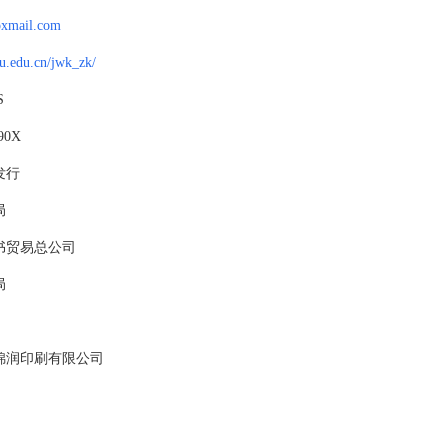
xmail.com
au.edu.cn/jwk_zk/
S
90X
发行
局
书贸易总公司
局
锦润印刷有限公司