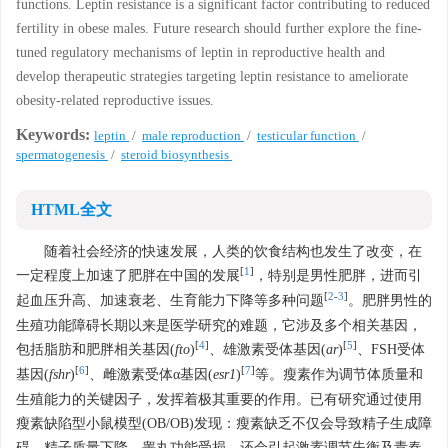
functions. Leptin resistance is a significant factor contributing to reduced
fertility in obese males. Future research should further explore the fine-
tuned regulatory mechanisms of leptin in reproductive health and
develop therapeutic strategies targeting leptin resistance to ameliorate
obesity-related reproductive issues.
Keywords:
leptin
/
male reproduction
/
testicular function
/
spermatogenesis
/
steroid biosynthesis
HTML全文
随着社会经济的快速发展，人类的饮食结构也发生了改变，在
[
1
]
一定程度上加速了肥胖在中国的发展
，特别是男性肥胖，进而引
[
2
-
3
]
起血压升高、加速衰老、生育能力下降等多种问题
。肥胖男性的
生殖功能障碍长期以来是医学研究的难题，它涉及多个相关基因，
[
4
]
[
5
]
包括脂肪和肥胖相关基因(
fto
)
、雄激素受体基因(
ar
)
、FSH受体
[
6
]
[
7
]
基因(
fshr
)
、雌激素受体α基因(
esr1
)
等。瘦素作为调节体质量和
生殖能力的关键因子，发挥着极其重要的作用。已有研究通过使用
瘦素缺陷型小鼠模型(OB/OB)发现：瘦素缺乏不仅会导致精子生成障