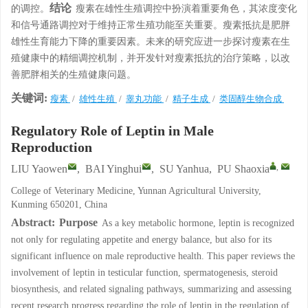
结论
的调控。
瘦素在雄性生殖调控中扮演着重要角色，其浓度变化
和信号通路调控对于维持正常生殖功能至关重要。瘦素抵抗是肥胖
雄性生育能力下降的重要因素。未来的研究应进一步探讨瘦素在生
殖健康中的精细调控机制，并开发针对瘦素抵抗的治疗策略，以改
善肥胖相关的生殖健康问题。
关键词:
瘦素
/
雄性生殖
/
睾丸功能
/
精子生成
/
类固醇生物合成
Regulatory Role of Leptin in Male
Reproduction
,
LIU Yaowen
,
BAI Yinghui
,
SU Yanhua
,
PU Shaoxia
College of Veterinary Medicine, Yunnan Agricultural University,
Kunming 650201, China
Abstract:
Purpose
As a key metabolic hormone, leptin is recognized
not only for regulating appetite and energy balance, but also for its
significant influence on male reproductive health. This paper reviews the
involvement of leptin in testicular function, spermatogenesis, steroid
biosynthesis, and related signaling pathways, summarizing and assessing
recent research progress regarding the role of leptin in the regulation of