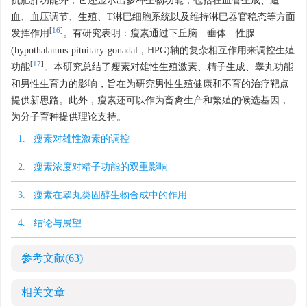
抗肥胖功能外，它还显示出多种生物功能，包括在血管生成、造
血、血压调节、生殖、T淋巴细胞系统以及维持淋巴器官稳态等方面
[
16
]
发挥作用
。有研究表明：瘦素通过下丘脑—垂体—性腺
(hypothalamus-pituitary-gonadal，HPG)轴的复杂相互作用来调控生殖
[
17
]
功能
。本研究总结了瘦素对雄性生殖激素、精子生成、睾丸功能
和男性生育力的影响，旨在为研究男性生殖健康和不育的治疗靶点
提供新思路。此外，瘦素还可以作为畜禽生产和繁殖的候选基因，
为分子育种提供理论支持。
1. 瘦素对雄性激素的调控
2. 瘦素浓度对精子功能的双重影响
3. 瘦素在睾丸类固醇生物合成中的作用
4. 结论与展望
参考文献
(63)
相关文章