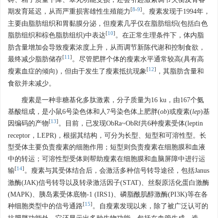
碍、精子质量下降、睾丸功能受损，还会引起激素调节失衡及青春
[
8
-
9
]
期发育延迟，从而严重损害雄性生殖能力
。瘦素发现于1994年，
主要由脂肪组织和胃黏膜分泌，但瘦素几乎仅在脂肪组织(包括白色
[
10
]
脂肪组织和棕色脂肪组织)中表达
。在正常生理条件下，体内脂
肪含量增加会导致瘦素浓度上升，从而调节新陈代谢和控制食欲，
[
11
]
最终减少脂肪储存
。尽管肥胖个体的瘦素水平通常较高(具有高
[
12
]
瘦素血症的倾向)，但由于发生了瘦素抵抗现象
，其脂肪含量和
食欲并未减少。
瘦素是一种非糖基化多肽激素，分子质量为16 ku，由167个氨
基酸组成，是小鼠6号染色体和人7号染色体上肥胖(
ob
)或瘦素(
lep
)基
[
13
]
因编码的产物
。目前，已发现ObRa~ObRf共6种瘦素受体(leptin
receptor，LEPR)，根据其结构，可分为长型、短型和可溶性型。长
型受体主要负责瘦素的细胞作用；短型则负责瘦素在细胞膜和血液
中的转运；可溶性型受体则帮助瘦素在细胞膜和血脑屏障中进行运
[
14
]
输
。瘦素与其受体结合后，会激活多种信号转导途径，包括Janus
激酶(JAK)信号转导以及转录激活因子(STAT)、丝裂原活化蛋白激酶
(MAPK)、胰岛素受体底物-1 (IRS1)、磷脂酰肌醇激酶(PI3K)等在各
[
15
]
种细胞类型中的信号通路
。自瘦素发现以来，除了被广泛认可的