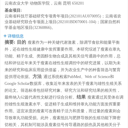
云南农业大学 动物医学院，云南 昆明 650201
基金项目:
云南省科技厅基础研究专项青年项目(202101AU070095)；云南省农
业基础研究联合专项面上项目(202101BD070001-104)；国家自然科
学基金地区项目(32360866)。
详细信息
摘要:
目的
瘦素作为一种关键代谢激素，除调节食欲和能量平衡
外，还在雄性生殖健康中发挥重要作用。本研究综述了瘦素在睾丸
功能、精子生成、类固醇生物合成及其相关信号通路中的作用，总
结和评估近年来关于瘦素在雄性生殖调控中的研究进展，以期为未
来的研究和临床应用提供借鉴，并为农业生产中的种畜筛选与繁育
方法
提供理论依据。
通过系统检索PubMed、Web of Science和
Google Scholar数据库，收集近年来发表的关于瘦素与雄性生殖关系
的论文。筛选标准包括研究对象、研究方法和研究结果的相关性，
结果
最终纳入62篇代表性文献进行综合分析。
瘦素通过其受体在调
控雄性生殖激素水平、促进精子生成和维持睾丸功能方面发挥重要
作用。适宜浓度的瘦素可改善精子活力和质量，而过量的瘦素则会
导致睾丸功能受损。此外，瘦素抵抗与肥胖导致的生殖功能下降密
切相关，其机制可能涉及瘦素信号传导通路的损伤及其他相关分子