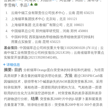
曾婉俐
,
向海英
,
刘德水
,
周会娜
,
高茜
,
潘帮珍
,
1
1
,
,
李雪梅
,
李晶
1.
云南中烟工业有限责任公司技术中心，云南 昆明 650231
2.
上海烟草集团技术中心 北京站，北京 101121
3.
上海烟草集团 北京卷烟厂有限公司，北京 100021
4.
中国烟草总公司 郑州烟草研究院，河南 郑州 450001
5.
中国科学院 西双版纳热带植物园/热带植物资源可持续利
用重点实验室，云南 昆明 650223
基金项目:
中国烟草总公司科技重大专项[110202001028 (JY-11)]；云
南中烟工业有限责任公司科技项目(2021JC09)；云南省烟草化学重点
实验室开放课题(2021539200340248)。
详细信息
摘要:
目的
分析烟草Orange蛋白突变体的转录组和代谢组，为培育
方法
高类胡萝卜素含量的烟草提供理论依据。
通过CRISPR/Cas9基
因编辑技术，获得带有3个碱基缺失的
NtOR
基因突变株系208。采用
转录组测序、液相色谱—质谱联用的非靶向方法、气相色谱—质谱
联用的衍生化方法和顶空进样技术，对突变株系的差异基因和差异
结果
代谢物进行分析。
突变株系208叶片中的β-胡萝卜素和紫黄质
含量显著下降。转录组分析显示：突变株系208中有10 369个差异表