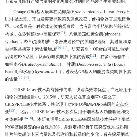
卜素及其降解产物含量的变化可能会对烟叶的品质产生重要影响。
Orange (
OR
)基因最早在花椰菜(
Brassica oleracea
L. var.
botrytis
L.)中被发现，其自发突变导致菜头颜色改变，使植物器官呈现橙色
[
8
]
。OR蛋白是一种质体定位的蛋白质，含有富含半胱氨酸的锌指结
[
9
]
构域，在多种植物中高度保守
。八氢番茄红素合酶(phytoene
synthase，PSY)是类胡萝卜素合成途径中的关键限速酶，其过量积累
[
10
-
11
]
会导致类胡萝卜素含量增加
。研究表明：OR蛋白可通过转录
[
12
]
后调控PSY活性，从而影响类胡萝卜素的合成
。在多种植物中，
如拟南芥(
Arabidopsis thaliana
)、 甘薯[
Dioscorea esculenta
(Lour.)
Burkill]和水稻(
Oryza sativa
L.)，过表达
OR
基因均能提高类胡萝卜素
[
12
-
14
]
的含量
。
CRISPR/Cas9技术具有操作简单、快速高效等优点，广泛应用于
植物的基因编辑中。2015年，研究人员在普通烟草中建立了
CRISPR/Cas9技术体系，并实现了对
NtPDS
和
NtPDR6
基因的定点突
[
15
]
变
。此后，CRISPR/Cas9技术多次应用于烟草基因功能验证和突
[
16
-
18
]
变体创制
。本研究运用CRISPR/Cas9基因编辑技术获得了烟草
NtOR
基因突变的纯合株系208，并测定和分析了该突变株系成熟期
叶片的类胡萝卜素含量以及代谢组和转录组的变化，旨在揭示烟草