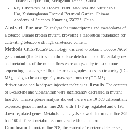
Tobacco Corporation, Zhengzhou 450001, China
5.
Key Laboratory of Tropical Plant Resources and Sustainable
Use, Xishuangbanna Tropical Botanical Garden, Chinese
Academy of Sciences, Kunming 650223, China
Abstract:
Purpose
To analyze the transcriptome and metabolome of
a tobacco Orange protein mutant, providing a theoretical foundation for
cultivating tobacco with high carotenoid content.
Methods
CRISPR/Cas9 technology was used to obtain a tobacco
NtOR
gene mutant (line 208) with a three-base deletion. The differential genes
and metabolites of the mutant lines were analyzed by transcriptome
sequencing, non-targeted liquid chromatography-mass spectrometry (LC-
MS), and gas chromatography-mass spectrometry (GC-MS)
Results
derivatization and headspace injection techniques.
The contents
of β-carotene and violaxanthin were significantly decreased in mutant
line 208. Transcriptome analysis showed there were 10 369 differentially
expressed genes in mutant line 208, with 4 178 up-regulated and 6 191
down-regulated genes. Metabolome analysis showed that mutant line 208
had 160 different metabolites compared with the control.
Conclusion
In mutant line 208, the content of carotenoid decreases,