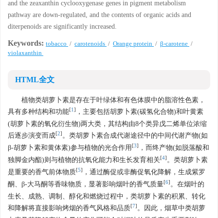
and the zeaxanthin cyclooxygenase genes in pigment metabolism
pathway are down-regulated, and the contents of organic acids and
diterpenoids are significantly increased.
Keywords:
tobacco
/
carotenoids
/
Orange protein
/
β-carotene
/
violaxanthin
HTML全文
植物类胡萝卜素是存在于叶绿体和有色体膜中的脂溶性色素，
[
1
]
具有多种结构和功能
，主要包括胡萝卜素(碳氢化合物)和叶黄素
(胡萝卜素的氧化衍生物)两大类，其结构由8个类异戊二烯单位浓缩
[
2
]
后逐步演变而成
。类胡萝卜素合成代谢途径中的中间代谢产物(如
[
3
]
β-胡萝卜素和黄体素)参与植物的光合作用
，而终产物(如脱落酸和
[
4
]
独脚金内酯)则与植物的抗氧化能力和生长发育相关
。类胡萝卜素
[
5
]
是重要的香气前体物质
，通过酶促或非酶促氧化降解，生成紫罗
[
6
]
酮、β-大马酮等香味物质，显著影响烟叶的香气质量
。在烟叶的
生长、成熟、调制、醇化和燃烧过程中，类胡萝卜素的积累、转化
[
7
]
和降解将直接影响烤烟的香气风格和品质
。因此，烟草中类胡萝