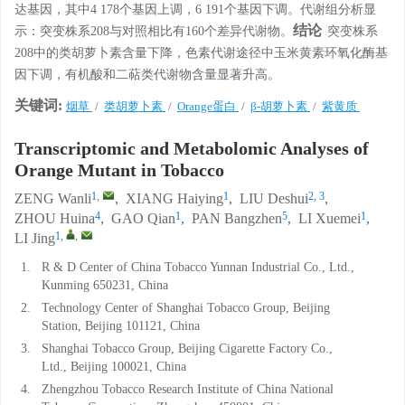
达基因，其中4 178个基因上调，6 191个基因下调。代谢组分析显
结论
示：突变株系208与对照相比有160个差异代谢物。
突变株系
208中的类胡萝卜素含量下降，色素代谢途径中玉米黄素环氧化酶基
因下调，有机酸和二萜类代谢物含量显著升高。
关键词:
烟草
/
类胡萝卜素
/
Orange蛋白
/
β-胡萝卜素
/
紫黄质
Transcriptomic and Metabolomic Analyses of
Orange Mutant in Tobacco
1
,
1
2, 3
ZENG Wanli
,
XIANG Haiying
,
LIU Deshui
,
4
1
5
1
ZHOU Huina
,
GAO Qian
,
PAN Bangzhen
,
LI Xuemei
,
1
,
,
LI Jing
1.
R & D Center of China Tobacco Yunnan Industrial Co., Ltd.,
Kunming 650231, China
2.
Technology Center of Shanghai Tobacco Group, Beijing
Station, Beijing 101121, China
3.
Shanghai Tobacco Group, Beijing Cigarette Factory Co.,
Ltd., Beijing 100021, China
4.
Zhengzhou Tobacco Research Institute of China National