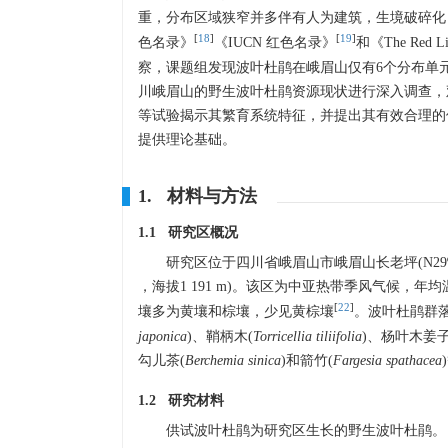
重，分布区域狭窄并多伴有人为建筑，生境破碎化
[
18
]
[
19
]
色名录》
《IUCN 红色名录》
和《The Red Lis
察，课题组发现波叶杜鹃在峨眉山仅有6个分布单
川峨眉山的野生波叶杜鹃资源现状进行深入调查，
等试验揭示其繁育系统特征，并提出其有效合理的
提供理论基础。
1. 材料与方法
1.1 研究区概况
研究区位于四川省峨眉山市峨眉山长老坪(N29º57′16.6′′，E
，海拔1 191 m)。该区为中亚热带季风气候，年均温
[
22
]
壤多为黄壤和棕壤，少见黄棕壤
。波叶杜鹃群落
japonica
)、鞘柄木(
Torricellia tiliifolia
)、杨叶木姜子
勾儿茶(
Berchemia sinica
)和箭竹(
Fargesia spathacea
1.2 研究材料
供试波叶杜鹃为研究区生长的野生波叶杜鹃。