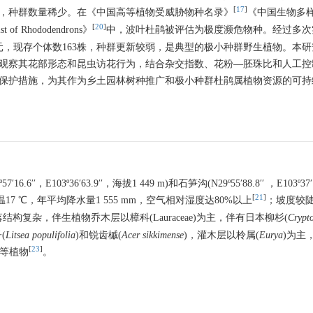
[
17
]
，种群数量稀少。在《中国高等植物受威胁物种名录》
《中国生物多
[
20
]
t of Rhododendrons》
中，波叶杜鹃被评估为极度濒危物种。经过多次
元，现存个体数163株，种群更新较弱，是典型的极小种群野生植物。本研
观察其花部形态和昆虫访花行为，结合杂交指数、花粉—胚珠比和人工控
保护措施，为其作为乡土园林树种推广和极小种群杜鹃属植物资源的可持
103º36′63.9′′，海拔1 449 m)和石笋沟(N29º55′88.8′′ ，E103º37′11
[
21
]
17 ℃，年平均降水量1 555 mm，空气相对湿度达80%以上
；坡度较
结构复杂，伴生植物乔木层以樟科(Lauraceae)为主，伴有日本柳杉(
Crypt
(
Litsea populifolia
)和锐齿槭(
Acer sikkimense
)，灌木层以柃属(
Eurya
)为主
[
23
]
)等植物
。