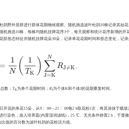
波叶杜鹃野外居群进行群体花期物候观察。随机挑选波叶杜鹃10株记录其始
随机挑选10株，每株均随机挂牌花序3个，每天观察和统计花序新增的开
花部形态特征并随机挂牌花朵30朵，记录单花花期时间和形态变化，记录
1
N
(
1
T
K
)
∑
J
=
K
N
R
J
≠
K
。
。
体总数；
T
为单个花期时间；
R
为个体K和个体J的花期重复时间。
K
J
的单花15朵，从9： 00—21： 00每2 h取花粉1次，将其涂抹于载
合液进行染色，放入培养皿(内置湿润滤纸)，25 ℃、无光条件静置2 h，于显
数比值的百分数为波叶杜鹃的花粉活力值。