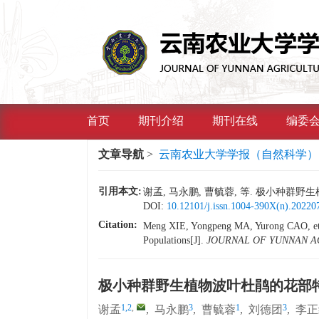
首页
期刊介绍
期刊在线
编委
文章导航
>
云南农业大学学报（自然科学）
引用本文:
谢孟, 马永鹏, 曹毓蓉, 等. 极小种群野生植
DOI:
10.12101/j.issn.1004-390X(n).20220
Citation:
Meng XIE, Yongpeng MA, Yurong CAO, et a
Populations[J].
JOURNAL OF YUNNAN AG
极小种群野生植物波叶杜鹃的花部
1,2
,
3
1
3
谢孟
,
马永鹏
,
曹毓蓉
,
刘德团
,
李正