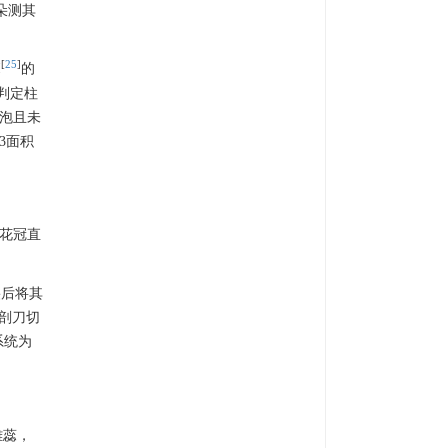
3朵测其
[
25
]
I
的
泡判定柱
气泡且未
3面积
(花冠直
裂后将其
剖刀切
系统为
雄蕊，