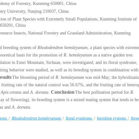
Academy of Forestry, Kunming 650001, China
stry University, Nanjing 210037, China
ion of Plant Species with Extremely Small Populations, Kunming Institute of
 650201, China
esource Insects, National Forestry and Grassland Administration, Kunming
nd breeding system of
Rhododendron hemsleyanum
, a plant species with extrem
heoretical basis for the promotion of
R. hemsleyanum
as a native garden tree.
ation in Emei Mountain, Sichuan, were investigated, and its floral syndrome, 
siting behavior were studied, as well as its breeding system in combination with
esults
The blooming period of
R. hemsleyanum
was mid-May; the hybridizati
fruiting rate of the natural control was 56.67%, and the fruiting rate of heter
Conclusion
e
Apis cerana
and
A. dorsata
.
The best pollination period for
R.
day of flowering), its breeding system is a mixed mating system that tends to be
na
and
A. dorsata
.
tions
/
Rhododendron hemsleyanum
/
floral syndrome
/
breeding systems
/
flow