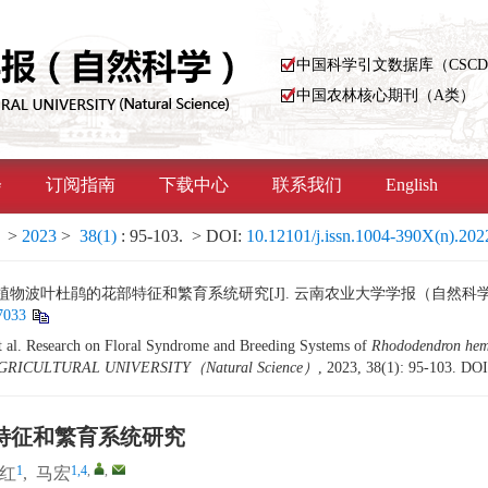
中国科学引文数据库（CSC
中国农林核心期刊（A类）
会
订阅指南
下载中心
联系我们
English
>
2023
>
38(1)
: 95-103.
> DOI:
10.12101/j.issn.1004-390X(n).20
物波叶杜鹃的花部特征和繁育系统研究[J]. 云南农业大学学报（自然科学）, 2023,
7033
l. Research on Floral Syndrome and Breeding Systems of
Rhododendron he
RICULTURAL UNIVERSITY（Natural Science）
, 2023, 38(1): 95-103.
DOI
特征和繁育系统研究
1
1,4
,
,
红
,
马宏