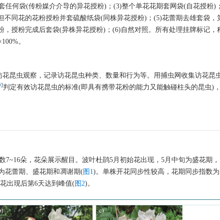
套任何袋(传粉媒介介导的异花授粉)；(3)整个单花花期套网袋(自花授粉)；
不同花的花粉授粉并套硫酸纸袋(同株异花授粉)；(5)花蕾期去雄套袋，第
授粉，授粉完成后套袋(异株异花授粉)；(6)自然对照。所有处理挂牌标记，
100%。
3 d访花昆虫观察，记录访花昆虫种类、数量和行为等。用捕虫网收集访花昆
9
]
判定有效访花昆虫的标准(即具有携带花粉的能力又能触碰柱头的昆虫)
7~16朵，花朵展示醒目。波叶杜鹃5月初始花出现，5月中旬为盛花期， 
分为花蕾期、盛花期和凋谢期(
图1
)。单株开花同步性较高，花期同步指数为
始花出现后第6天达到峰值(
图2
)。