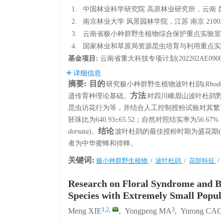
1.
中国林业科学研究院 高原林业研究所，云南 昆明 
2.
南京林业大学 风景园林学院，江苏 南京 2100
3.
云南省极小种群野生植物综合保护重点实验室，中
4.
国家林业和草原局资源昆虫培育与利用重点实验室
基金项目:
云南省重大科技专项计划(202202AE0900
详细信息
摘要:
目的
研究极小种群野生植物波叶杜鹃(
Rhod
方法
遗传育种理论基础。
对四川峨眉山波叶杜鹃
昆虫访花行为等，并结合人工控制授粉试验对其繁
胚珠比为640.93±65.52；自然对照结实率为56.
结论
dorsata
)。
波叶杜鹃的最佳授粉时期为盛花期(
者为中华蜜蜂和排蜂。
关键词:
极小种群野生植物
/
波叶杜鹃
/
花部特征
Research on Floral Syndrome and B
Species with Extremely Small Popul
1,2
,
3
Meng XIE
,
Yongpeng MA
,
Yurong CA