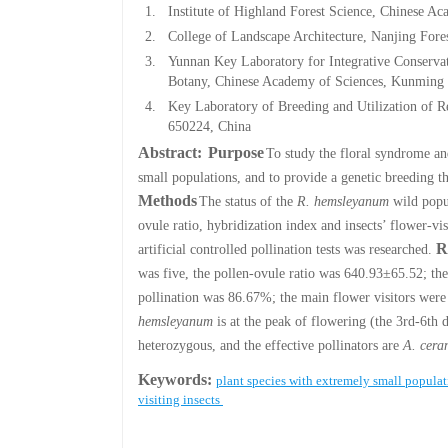
1.
Institute of Highland Forest Science, Chinese 
2.
College of Landscape Architecture, Nanjing Fore
3.
Yunnan Key Laboratory for Integrative Conservat
Botany, Chinese Academy of Sciences, Kunming
4.
Key Laboratory of Breeding and Utilization of R
650224, China
Abstract:
Purpose
To study the floral syndrome a
small populations, and to provide a genetic breeding t
Methods
The status of the
R. hemsleyanum
wild popul
ovule ratio, hybridization index and insects’ flower-vi
R
artificial controlled pollination tests was researched.
was five, the pollen-ovule ratio was 640.93±65.52; the 
pollination was 86.67%; the main flower visitors wer
hemsleyanum
is at the peak of flowering (the 3rd-6th 
heterozygous, and the effective pollinators are
A. cera
Keywords:
plant species with extremely small popula
visiting insects