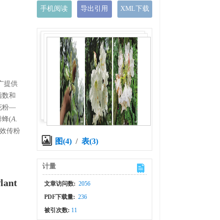
手机阅读
导出引用
XML下载
广提供
指数和
花粉—
排蜂(
A.
有效传粉
图(4)
/
表(3)
计量
Plant
文章访问数:
2056
PDF下载量:
236
被引次数:
11