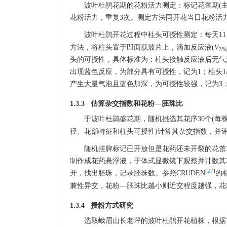
波叶杜鹃花期的花粉活力测定：标记花蕾期(主要指
花粉活力，重复3次。测定方法同开花当日花粉活
波叶杜鹃开花过程中柱头可授性测定：每天11： 
方法，将柱头置于凹面载玻片上，滴加反应液(
V
3
头的可授性，具体标准为：柱头接触反应液后无气
出现蓝色反应，为部分具有可授性，记为1；柱头1
产生大量气泡且蓝色加深，为可授性较强，记为3
1.3.3 估算杂交指数和花粉—胚珠比
于波叶杜鹃盛花期，随机挑选其花序30个(每株
径、花部特征和柱头可授性)计算其杂交指数，并
随机挂牌标记已开放但是花药还未开裂的花蕾3
制作成花药悬浮液，于体式显微镜下观察并计数其
[
27
]
开，找出胚珠，记录胚珠数。参照CRUDEN
的
兼性异交，花粉—胚珠比越小则近交程度越强，花
1.3.4 授粉方式研究
选取峨眉山长老坪的波叶杜鹃开花植株，根据T