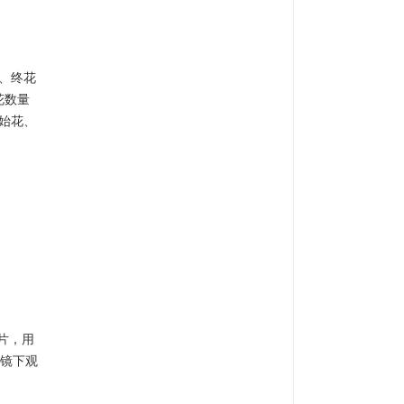
花、终花
花数量
始花、
玻片，用
微镜下观