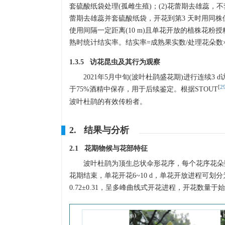
套硫酸纸袋处理(孤雌生殖)；(2)花蕾期去雄蕊，不
蕾期去雄蕊并套硫酸纸袋，开花到第3 天时用同株但
使用间隔一定距离(10 m)且单花开放的植株花粉
熟时统计结实率。结实率=成熟果实数/处理花朵数×
1.3.5 访花昆虫及其行为观察
2021年5月中旬(波叶杜鹃盛花期)进行连续
[
2
于75%酒精中保存，用于后续鉴定。根据STOUT
波叶杜鹃的有效传粉者。
2. 结果与分析
2.1 花期物候与花部特征
波叶杜鹃为顶生总状伞形花序，每个花序花朵数
花期结束，单花开花6~10 d，单花开放进程可划
0.72±0.31，呈多峰曲线式开花进程，开花数量于