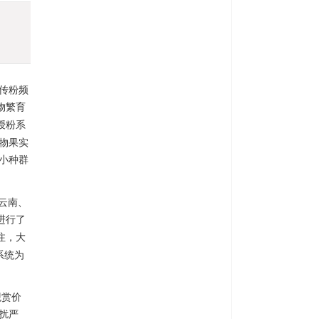
传粉频
物繁育
授粉系
物果实
小种群
以云南、
进行了
注，大
系统为
观赏价
扰严