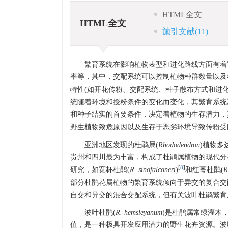
HTML全文
HTML全文
施引文献
(11)
繁育系统在影响植物表型和进化路线方面有着
率等，其中，交配系统可以控制植物种群数量以及
特性(如开花传粉、交配系统、种子散布方式和进
统随着环境和授粉条件的变化而变化，其繁育系统
和种子结实的首要条件，决定着植物的生存潜力，
野生植物致危原因以及生存于恶劣环境导致传粉受
亚洲地区发现的杜鹃属(
Rhododendron
)植物多
贵州和四川最为丰富，构成了杜鹃属植物的现代分
[
8
]
研究，如宽杯杜鹃(
R. sinofalconeri
)
和红萼杜鹃(
R
部分杜鹃花属植物的繁育系统倾向于异交的复合交
自交和异交的混合交配系统，但有关波叶杜鹃繁育
波叶杜鹃(
R. hemsleyanum
)是杜鹃属常绿灌木
值，是一种极具开发应用潜力的野生花卉资源。波