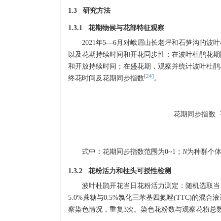
1.3 研究方法
1.3.1 花期物候与花部特征观察
2021年5—6月对峨眉山长老坪和石笋沟的
以及花期持续时间和开花同步性；在波叶杜鹃花期
和开放持续时间；在盛花期，观察并统计波叶杜鹃
[
24
]
终花时间及花期同步指数
。
花
期
同
步
指
数
=
花
期
同
步
指
数
式中：花期同步指数范围为0~1；
N
为种群个
1.3.2 花粉活力和柱头可授性检测
波叶杜鹃开花当日花粉活力测定：随机选取当日开花
5.0%蔗糖与0.5%氯化三苯基四氮唑(TTC)的混
察染色情况，重复3次。染色花粉数与观察花粉总