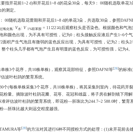
开花前1~2 d)和开花后1~8 d的花朵30朵，每天9： 00随机选取单花
力的测定。
00随机选取花蕾期和开花后1~8 d的单花3朵，共选取30朵，参照DAFN
:
V
:
V
= 11∶22∶4)后观察柱头是否染色。根据颜色和气
%过氧化氢
水
1%联苯胺
泡和颜色出现，为不具有可授性，记为0；柱头接触反应液后产生1~6个
/2面积产生气泡且有微弱的蓝色反应出现，为具有可授性，记为2；柱头2/
；整个柱头几乎都有气泡产生且有明显的蓝色反应，为可授性强，记为4。
[
26
]
单株3个花序，共10株单株)，观察其花部特征，参照DAFNI等
的标准
评估波叶杜鹃的繁育系统。
0个(每株单株采集3个花序，共10株单株)，将其采集到室内，待花药开
花粉量。摘除波叶杜鹃花瓣、花萼、花冠和雄蕊，将子房在解剖镜下用解
标准评估波叶杜鹃的繁育系统，即花粉—胚珠比为244.7~2 588.0时，繁育
粉—胚珠比越大则远交程度越强。
[
28
]
AMURA等
的方法对其进行6种不同授粉方式的处理：(1)未开花前去