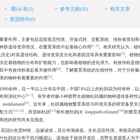
图
(4)
表
(3)
参考文献
(45)
相关文章
资源附件
(0)
重要作用，主要包括花部形态性状、开放式样、交配系统、传粉者类别和
[
1
-
2
]
种群遗传变异情况，在繁育系统中起着核心作用
。相关研究认为：植
[
3
]
化历史)对其遗传结构、遗传变异及分化和基因流等具有重要影响
。植物
决定着植物的分布和扩散能力，也影响着植物的进化潜力。有效传粉是植
[
4
]
其中有效传粉者起着关键作用
。了解繁育系统的生殖特性，对于分析极
[
5
]
限的物种有着重要的作用
。
达900余种，且一半以上分布在中国；中国74%以上的杜鹃花为特有种，
[
6
-
7
]
布和演化中心
。有学者对极小种群野生植物杜鹃属的物种遗传多样性
[
9
]
. meddianum
)
。近年来，杜鹃属植物繁育系统与环境关系的研究备受关
[
10
-
14
]
[
15
]
[
16
]
配方式
，而宽杯杜鹃
和长梗杜鹃(
R. longipedicellatum
)
的繁育
系统的研究尚未见报道。
，花冠白色宽钟状，边缘波状，其分布海拔低，生长适应性强，有较高的
叶杜鹃仅分布于四川峨眉山，该地处于旅游开发区，其野生资源受人为干