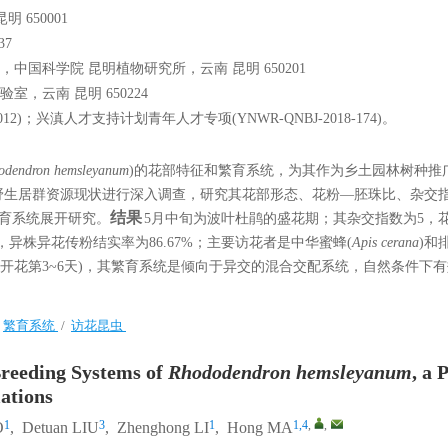
650001
37
国科学院 昆明植物研究所，云南 昆明 650201
，云南 昆明 650224
12)；兴滇人才支持计划青年人才专项(YNWR-QNBJ-2018-174)。
odendron hemsleyanum
)的花部特征和繁育系统，为其作为乡土园林树种推
野生居群资源现状进行深入调查，研究其花部形态、花粉—胚珠比、杂交
结果
育系统展开研究。
5月中旬为波叶杜鹃的盛花期；其杂交指数为5，
67%，异株异花传粉结实率为86.67%；主要访花者是中华蜜蜂(
Apis cerana
)和
开花第3~6天)，其繁育系统是倾向于异交的混合交配系统，自然条件下
/
繁育系统
/
访花昆虫
reeding Systems of
Rhododendron hemsleyanum
, a 
ations
1
3
1
1,4
,
,
O
,
Detuan LIU
,
Zhenghong LI
,
Hong MA