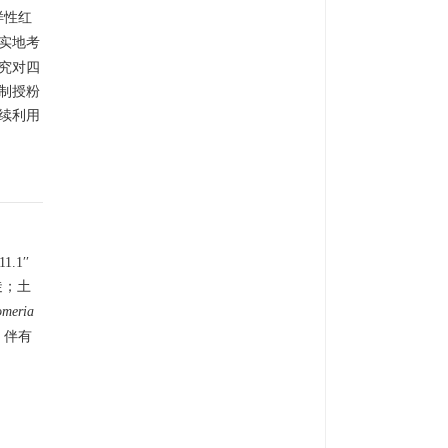
样性红
实地考
究对四
制授粉
续利用
.1′′
陡；土
omeria
，伴有