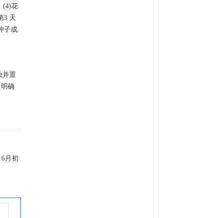
(4)花
3 天
种子成
虫并置
，明确
6月初