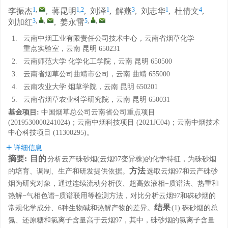
1
,
1,2
1
3
1
4
李振杰
,
蒋昆明
,
刘泽
,
解燕
,
刘志华
,
杜倩文
,
3
,
,
5
,
,
刘加红
,
姜永雷
1.
云南中烟工业有限责任公司技术中心，云南省烟草化学
重点实验室，云南 昆明 650231
2.
云南师范大学 化学化工学院，云南 昆明 650500
3.
云南省烟草公司曲靖市公司，云南 曲靖 655000
4.
云南农业大学 烟草学院，云南 昆明 650201
5.
云南省烟草农业科学研究院，云南 昆明 650031
基金项目:
中国烟草总公司云南省公司重点项目
(2019530000241024)；云南中烟科技项目 (2021JC04)；云南中烟技术
中心科技项目 (11300295)。
详细信息
摘要:
目的
分析云产硃砂烟(云烟97变异株)的化学特征，为硃砂烟
方法
的培育、调制、生产和研发提供依据。
选取云烟97和云产硃砂
烟为研究对象，通过连续流动分析仪、超高效液相−质谱法、热重和
热解−气相色谱−质谱联用等检测方法，对比分析云烟97和硃砂烟的
结果
常规化学成分、6种生物碱和热解产物的差异。
(1) 硃砂烟的总
氮、还原糖和氯离子含量高于云烟97，其中，硃砂烟的氯离子含量