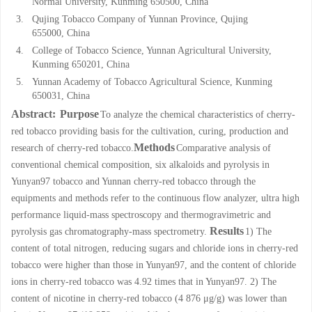
Normal University, Kunming 650500, China
3.
Qujing Tobacco Company of Yunnan Province, Qujing
655000, China
4.
College of Tobacco Science, Yunnan Agricultural University,
Kunming 650201, China
5.
Yunnan Academy of Tobacco Agricultural Science, Kunming
650031, China
Abstract:
Purpose
To analyze the chemical characteristics of cherry-
red tobacco providing basis for the cultivation, curing, production and
Methods
research of cherry-red tobacco.
Comparative analysis of
conventional chemical composition, six alkaloids and pyrolysis in
Yunyan97 tobacco and Yunnan cherry-red tobacco through the
equipments and methods refer to the continuous flow analyzer, ultra high
performance liquid-mass spectroscopy and thermogravimetric and
Results
pyrolysis gas chromatography-mass spectrometry.
1) The
content of total nitrogen, reducing sugars and chloride ions in cherry-red
tobacco were higher than those in Yunyan97, and the content of chloride
ions in cherry-red tobacco was 4.92 times that in Yunyan97. 2) The
content of nicotine in cherry-red tobacco (4 876 μg/g) was lower than