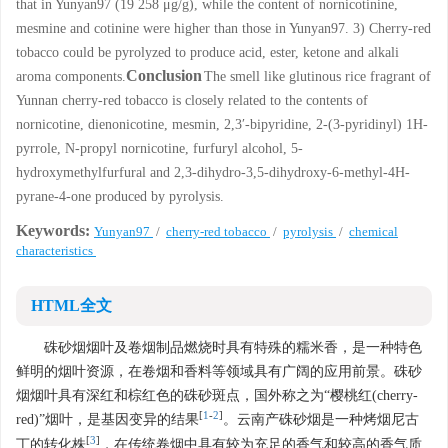
that in Yunyan97 (19 258 μg/g), while the content of nornicotinine,
mesmine and cotinine were higher than those in Yunyan97. 3) Cherry-red
tobacco could be pyrolyzed to produce acid, ester, ketone and alkali
Conclusion
aroma components.
The smell like glutinous rice fragrant of
Yunnan cherry-red tobacco is closely related to the contents of
nornicotine, dienonicotine, mesmin, 2,3′-bipyridine, 2-(3-pyridinyl) 1H-
pyrrole, N-propyl nornicotine, furfuryl alcohol, 5-
hydroxymethylfurfural and 2,3-dihydro-3,5-dihydroxy-6-methyl-4H-
pyrane-4-one produced by pyrolysis.
Keywords:
Yunyan97
/
cherry-red tobacco
/
pyrolysis
/
chemical
characteristics
HTML全文
硃砂烟烟叶及卷烟制品燃烧时具有特殊的糯米香，是一种特色
鲜明的烟叶资源，在卷烟和香料等领域具有广阔的应用前景。硃砂
烟烟叶具有深红和棕红色的硃砂斑点，国外称之为“樱桃红(cherry-
[
1
-
2
]
red)”烟叶，是基因变异的结果
。云南产硃砂烟是一种烤烟尼古
[
3
]
丁的转化株
，在传统卷烟中具有较为充足的香气和较高的香气质