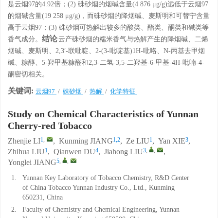
是云烟97的4.92倍；(2) 硃砂烟的烟碱含量(4 876 μg/g)远低于云烟97
的烟碱含量(19 258 μg/g)，而硃砂烟的降烟碱、麦斯明和可替宁含量
高于云烟97；(3) 硃砂烟可热解出较多的酸类、酯类、酮类和碱类等
结论
香气成分。
云产硃砂烟的糯米香气与热解产生的降烟碱、二烯
烟碱、麦斯明、2,3′-联吡啶、2-(3-吡啶基)1H-吡咯、N-丙基去甲烟
碱、糠醇、5-羟甲基糠醛和2,3-二氢-3,5-二羟基-6-甲基-4H-吡喃-4-
酮密切相关。
关键词:
云烟97
/
硃砂烟
/
热解
/
化学特征
Study on Chemical Characteristics of Yunnan
Cherry-red Tobacco
1
,
1,2
1
3
Zhenjie LI
,
Kunming JIANG
,
Ze LIU
,
Yan XIE
,
1
4
3
,
,
Zhihua LIU
,
Qianwen DU
,
Jiahong LIU
,
5
,
,
Yonglei JIANG
1.
Yunnan Key Laboratory of Tobacco Chemistry, R&D Center
of China Tobacco Yunnan Industry Co., Ltd., Kunming
650231, China
2.
Faculty of Chemistry and Chemical Engineering, Yunnan