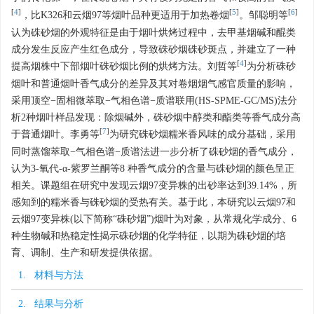
[
4
]
[
5
]
[
6
]
，比K326和云烟97等烟叶品种更适用于加热卷烟
。邹聪明等
认为硃砂烟的外观特征是由于烟叶烘烤过程中，去甲基烟碱和醌类
成分发生反应产生红色成分，导致硃砂烟硃砂斑点，并建立了一种
[
4
]
提高烟株中下部烟叶硃砂烟比例的烘烤方法。刘哲等
为分析硃砂
烟叶和普通烟叶香气成分的差异及其对卷烟烟气感官质量的影响，
采用顶空−固相微萃取−气相色谱−质谱联用(HS-SPME-GC/MS)法分
析2种烟叶样品发现：除烟碱外，硃砂烟中醇类和酯类等香气成分高
[
7
]
于普通烟叶。李勇等
为研究硃砂烟糯米香风味的成分基础，采用
同时蒸馏萃取−气相色谱−质谱法进一步分析了硃砂烟的香气成分，
认为3-氧代-α-紫罗兰酮等8 种香气成分的含量与硃砂烟的颜色呈正
相关。课题组在研究中发现云烟97变异株的出砂率达到39.14%，所
感知到的糯米香与硃砂烟的受热有关。基于此，本研究以云烟97和
云烟97变异株(以下简称“硃砂烟”)烟叶为对象，从常规化学成分、6
种生物碱和热稳定性揭示硃砂烟的化学特征，以期为硃砂烟的培
育、调制、生产和研发提供依据。
1. 材料与方法
2. 结果与分析