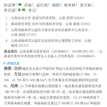
1
,
1
2
3
4
1
孙进博
,
药栋
,
赵红艳
,
梅茜
,
蔡奇林
,
湛方栋
,
1
,
,
1
李天国
,
李元
1.
云南农业大学 资源与环境学院，云南 昆明 650201
2.
曲靖师范学院 化学与环境科学学院，云南 曲靖 655011
3.
云南省曲靖市沾益区大坡乡农业综合服务中心农业办，
云南 曲靖 655333
4.
云南省曲靖市沾益区农业农村局土壤肥料工作站，云南
曲靖 655331
基金项目:
云南省重点研发项目（2018BB017，2019BC001-04）；云
南省中青年学术和技术带头人后备人才培养项目（2018HB043）
详细信息
摘要:
目的
确定在云南兰坪铅锌矿周边污染农田种植万寿菊的最佳
方法
密度。
种植万寿菊F1品种，研究不同种植密度(27 800、33
2
300、41 700 和55 600 株/hm
) 对万寿菊生长和镉铅累积特征的影
结果
响。
(1) 万寿菊生物量以茎部最大；镉含量在盛花期表现为茎
>根>叶≈花，在成熟期表现为根≈茎>叶>花；铅含量在盛花期和成熟
期表现为根≈叶>茎>花；镉铅主要累积在茎部。(2) 4个种植密度下，
2
万寿菊单株生物量、单株镉铅含量以27 800和33 300 株/hm
种植密