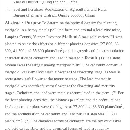
Zhanyi District, Qujing 655333, China
4.
Soil and Fertilizer Workstation of Agricultural and Rural
Bureau of Zhanyi District, Qujing 655331, China
Abstract:
Purpose
To determine the optimal density for planting
marigold in a heavy metals polluted farmland around a lead-zinc mine,
Method
Lanping County, Yunnan Province.
A marigold variety F1 was
planted to study the effects of different planting densities (27 800, 33
2
300, 41 700 and 55 600 plants/hm
) on the growth and the accumulation
Result
characteristics of cadmium and lead in marigold.
(1) The stem
biomass was the largest among marigold plant. The cadmium content in
marigold was stem>root>leaf≈flower at the flowering stage, as well as
root≈stem>leaf>flower at the maturity stage. The lead content in
marigold was root≈leaf>stem>flower at the flowering and maturity
stages. Cadmium and lead were mainly accumulated in the stem. (2) For
the four planting densities, the biomass per plant and the cadmium and
2
lead content per plant were the highest at 27 800 and 33 300 plants/hm
,
and the accumulation of cadmium and lead per unit area was 55 600
2
plants/hm
. (3) The chemical forms of cadmium are mainly oxidizable
and acid extractable, and the chemical forms of lead are mainly