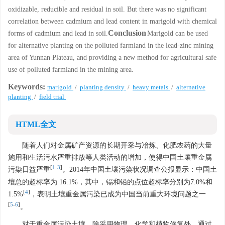
oxidizable, reducible and residual in soil. But there was no significant
correlation between cadmium and lead content in marigold with chemical
Conclusion
forms of cadmium and lead in soil.
Marigold can be used
for alternative planting on the polluted farmland in the lead-zinc mining
area of Yunnan Plateau, and providing a new method for agricultural safe
use of polluted farmland in the mining area.
Keywords:
marigold
/
planting density
/
heavy metals
/
alternative
planting
/
field trial
HTML全文
随着人们对金属矿产资源的长期开采与冶炼、化肥农药的大量
施用和生活污水严重排放等人类活动的增加，使得中国土壤重金属
[
1
-
3
]
污染日益严重
。2014年中国土壤污染状况调查公报显示：中国土
壤总的超标率为 16.1%，其中，镉和铅的点位超标率分别为7.0%和
[
4
]
1.5%
，表明土壤重金属污染已成为中国当前重大环境问题之一
[
5
-
6
]
。
对于重金属污染土壤，除采用物理、化学和植物修复外，通过