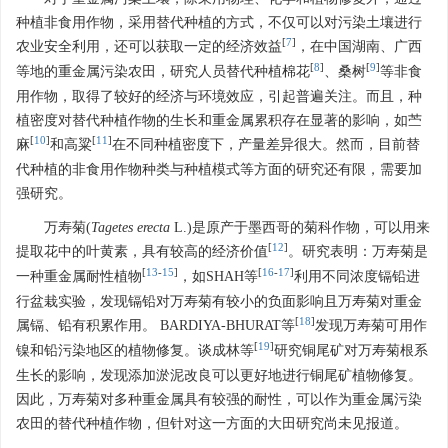
种植非食用作物，采用替代种植的方式，不仅可以对污染土壤进行
[
7
]
农业安全利用，还可以获取一定的经济效益
，在中国湖南、广西
[
8
]
[
9
]
等地的重金属污染农田，研究人员替代种植棉花
、桑树
等非食
用作物，取得了较好的经济与环境效应，引起普遍关注。而且，种
植密度对替代种植作物的生长和重金属累积存在显著的影响，如苎
[
10
]
[
11
]
麻
和高粱
在不同种植密度下，产量差异很大。然而，目前替
代种植的非食用作物种类与种植模式等方面的研究还有限，需要加
强研究。
万寿菊(
Tagetes erecta
L.)是原产于墨西哥的菊科作物，可以用来
[
12
]
提取花中的叶黄素，具有较高的经济价值
。研究表明：万寿菊是
[
13
-
15
]
[
16
-
17
]
一种重金属耐性植物
，如SHAH等
利用不同浓度镉铅进
行盆栽实验，发现镉铅对万寿菊有较小的负面影响且万寿菊对重金
[
18
]
属镉、铅有积累作用。 BARDIYA-BHURAT等
发现万寿菊可用作
[
19
]
镍和铅污染地区的植物修复。谈成林等
研究铜尾矿对万寿菊根系
生长的影响，发现添加淤泥改良可以更好地进行铜尾矿植物修复。
因此，万寿菊对多种重金属具有较强的耐性，可以作为重金属污染
农田的替代种植作物，但针对这一方面的大田研究尚未见报道。