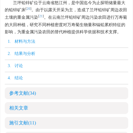
兰坪铅锌矿位于云南省怒江州，是中国迄今为止探明储量最大
[
20
]
的铅锌矿床
。由于以露天开采为主，造成了兰坪铅锌矿周边农田
[
21
]
土壤的重金属污染
。在云南兰坪铅锌矿周边污染农田进行万寿菊
的大田种植，研究不同种植密度对万寿菊生物量和镉铅累积特征的
影响，为重金属污染农田的替代种植提供科学依据和技术支撑。
1. 材料与方法
2. 结果与分析
3. 讨论
4. 结论
参考文献
(34)
相关文章
施引文献
(11)