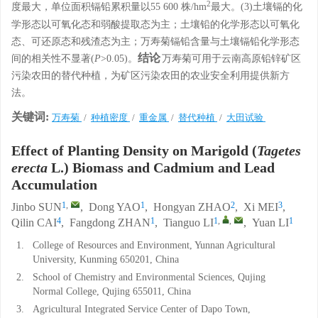
2
度最大，单位面积镉铅累积量以55 600 株/hm
最大。(3)土壤镉的化
学形态以可氧化态和弱酸提取态为主；土壤铅的化学形态以可氧化
态、可还原态和残渣态为主；万寿菊镉铅含量与土壤镉铅化学形态
结论
间的相关性不显著(
P
>0.05)。
万寿菊可用于云南高原铅锌矿区
污染农田的替代种植，为矿区污染农田的农业安全利用提供新方
法。
关键词:
万寿菊
/
种植密度
/
重金属
/
替代种植
/
大田试验
Effect of Planting Density on Marigold (
Tagetes
erecta
L.) Biomass and Cadmium and Lead
Accumulation
1
,
1
2
3
Jinbo SUN
,
Dong YAO
,
Hongyan ZHAO
,
Xi MEI
,
4
1
1
,
,
1
Qilin CAI
,
Fangdong ZHAN
,
Tianguo LI
,
Yuan LI
1.
College of Resources and Environment, Yunnan Agricultural
University, Kunming 650201, China
2.
School of Chemistry and Environmental Sciences, Qujing
Normal College, Qujing 655011, China
3.
Agricultural Integrated Service Center of Dapo Town,