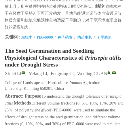
结论
后上升，所有处理均在胁迫处理第6天时活性最低。
扁核木种
子在轻度干旱胁迫下可正常萌发，且幼苗能通过调节体内渗透调节
物质含量和抗氧化酶活性主动适应干旱胁迫，对干旱环境表现出较
好的适应能力。
关键词:
扁核木
/
PEG-6000
/
种子萌发
/
幼苗生长
/
干旱胁迫
The Seed Germination and Seedling
Physiological Characteristics of
Prinsepia utilis
under Drought Stress
,
Xinlei LI
,
Yefang LI
,
Fengrong LI
,
Wenling GUAN
College of Landscape and Horticulture, Yunnan Agricultural
University, Kunming 650201, China
Abstract:
Purpose
To understand the drought tolerance of
Prinsepia
Methods
utilis
.
Different volume fractions (0, 5%, 10%, 15%, 20% and
25%) of polyethylene glycol (PEG-6000) were used to simulate the
effects of drought stress on the seed germination, and different volume
fractions (0, 10%, 20%, and 30%) of PEG-6000 were used to simulate