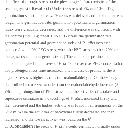
the effect of drought stress on the physiological characteristics of the
Results
seedling growth.
(1) Under the stress of 5% and 10% PEG, the
germination start time of
P. utilis
seeds was delayed and the duration was
longer. The germination rate, germination potential and germination
index were gradually decreased, and the difference was significant with
the control (
P
<0.05); under 15% PEG stress, the germination rate,
germination potential and germination index of
P. utilis
increased
compared with 10% PEG stress; when the PEG stress reached 20% or
above, seeds could not germinate. (2) The content of proline and
malondialdehyde in the leaves of
P. utilis
increased as PEG concentration
th
and prolonged stress time increased. The increase of proline in the 6
th
day of stress was higher than that of malondialdehyde. On the 9
day,
the proline increase was smaller than the malondialdehyde increase. (3)
With the prolongation of PEG stress time, the activities of catalase and
superoxide dismutase in the seedlings of
P. utilis
increased firstly and
then decreased and the highest activity was found in all treatments on the
th
6
day. While the activities of peroxidase firstly decreased and then
th
increased, and the lowest activity was found on the 6
Conclusion
day.
The seeds of
P. utilis
could germinate normally under