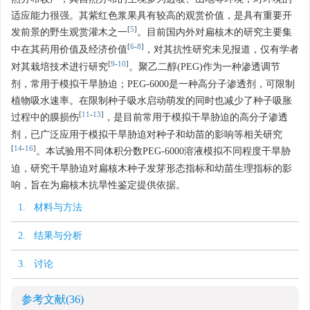
适应能力很强。其紫红色浆果具有较高的观赏价值，是具有重要开
[
5
]
发前景的野生观赏灌木之一
。目前国内外对扁核木的研究主要集
[
6
-
8
]
中在其药用价值及经济价值
，对其抗性研究未见报道，仅有学者
[
9
-
10
]
对其栽培技术进行研究
。聚乙二醇(PEG)作为一种渗透调节
剂，常用于模拟干旱胁迫；PEG-6000是一种高分子渗透剂，可限制
植物吸水速率。在限制种子吸水启动萌发的同时也减少了种子吸胀
[
11
-
13
]
过程中的膜损伤
，是目前常用于模拟干旱胁迫的高分子渗透
剂，已广泛应用于模拟干旱胁迫对种子和幼苗的影响等相关研究
[
14
-
16
]
。本试验用不同体积分数PEG-6000溶液模拟不同程度干旱胁
迫，研究干旱胁迫对扁核木种子发芽形态指标和幼苗生理指标的影
响，旨在为扁核木抗旱性鉴定提供依据。
1. 材料与方法
2. 结果与分析
3. 讨论
参考文献
(36)