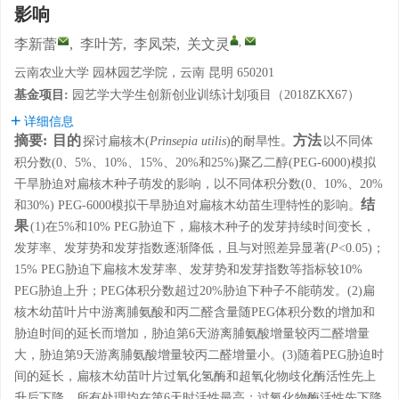
影响
,
李新蕾
,
李叶芳
,
李凤荣
,
关文灵
云南农业大学 园林园艺学院，云南 昆明 650201
基金项目:
园艺学大学生创新创业训练计划项目（2018ZKX67）
详细信息
摘要:
目的
方法
探讨扁核木(
Prinsepia utilis
)的耐旱性。
以不同体
积分数(0、5%、10%、15%、20%和25%)聚乙二醇(PEG-6000)模拟
干旱胁迫对扁核木种子萌发的影响，以不同体积分数(0、10%、20%
结
和30%) PEG-6000模拟干旱胁迫对扁核木幼苗生理特性的影响。
果
(1)在5%和10% PEG胁迫下，扁核木种子的发芽持续时间变长，
发芽率、发芽势和发芽指数逐渐降低，且与对照差异显著(
P
<0.05)；
15% PEG胁迫下扁核木发芽率、发芽势和发芽指数等指标较10%
PEG胁迫上升；PEG体积分数超过20%胁迫下种子不能萌发。(2)扁
核木幼苗叶片中游离脯氨酸和丙二醛含量随PEG体积分数的增加和
胁迫时间的延长而增加，胁迫第6天游离脯氨酸增量较丙二醛增量
大，胁迫第9天游离脯氨酸增量较丙二醛增量小。(3)随着PEG胁迫时
间的延长，扁核木幼苗叶片过氧化氢酶和超氧化物歧化酶活性先上
升后下降，所有处理均在第6天时活性最高；过氧化物酶活性先下降