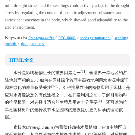
mild drought stress, and the seedlings could actively adapt to the drought
stress by regulating the content of osmotic adjustment substances and
antioxidant enzymes in the body, which showed good adaptability to the
arid environment.
Keywords:
Prinsepia utilis
/
PEG-6000
/
seeds germination
/
seedling
growth
/
drought stress
HTML全文
[
1
]
水分是影响植物生长的重要因素之一
。全世界干旱地区约占
陆地总面积的1/3，如何在园林绿化管理中高效地利用水资源并保证
[
2
-
3
]
园林绿化的质量备受关注
。引种抗旱性强的植物应用于园林，是
应对水资源缺乏的有效途径之一。在开发利用之前，了解引用物种
[
4
]
的抗旱极限，对选择其适合的生境及用途十分重要
，还可以为抗
旱性园林树种的选择及节水型园林的建设提供更为科学的理论依
据。
扁核木(
Prinsepia utilis
)为蔷薇科扁核木属植物，在滇中地区自
然分布较广，其自然分布的生境多为边坡、山地等环境，对环境的